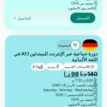
معتمد من CEFR
المدربون الأصليون
التسجيل
التفاصيل
المجموعة
دورة جماعية عبر الإنترنت للمبتدئين A1.1 في
اللغة الألمانية
30
ساعات أكاديمية
مبتدئ
A 1.1
السعر
السعر
140
د.ا
98
د.ا
الأصلي
الحالي
6:00 م
-
7:30 م
وقت الحصة: الأردن (GMT+3)
هو:
هو:
Saturday - Monday - Wednesday
140 د.ا.
98 د.ا.
البداية التالية
سبتمبر 1, 2026
معتمد من CEFR
المدربون الأصليون