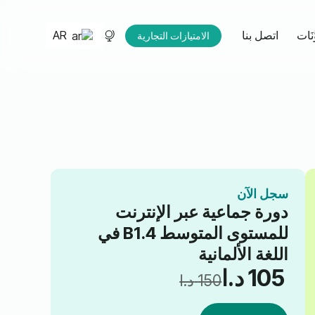
AR
َنَات
اتصل بنا
الامتيازات التجارية
سجل الآن
دورة جماعية عبر الإنترنت
للمستوى المتوسط B1.4 في
اللغة الألمانية
105
د.ا
150
د.ا
السعر
السعر