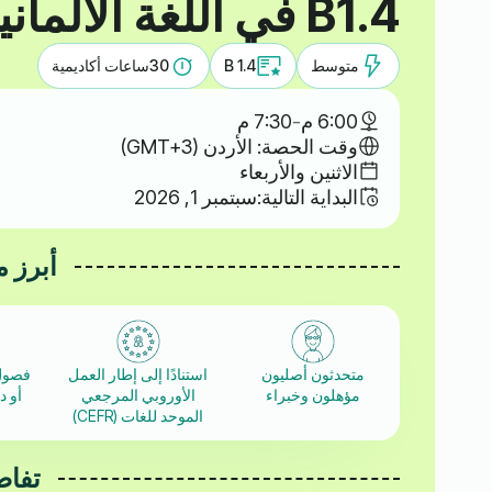
B1.4 في اللغة الألمانية
متوسط
B 1.4
30
ساعات أكاديمية
6:00 م
-
7:30 م
وقت الحصة: الأردن (GMT+3)
الاثنين والأربعاء
البداية التالية:
سبتمبر 1, 2026
أبرز م
متحدثون أصليون
استنادًا إلى إطار العمل
فصول
مؤهلون وخبراء
الأوروبي المرجعي
أو 
الموحد للغات (CEFR)
تفاص