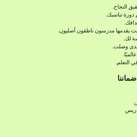
يق النجاح.
 دورة تناسبك.
دافك.
ترنت يقدمها مدرسون ناطقون أصليون.
 لك.
 مدى وصلت.
 التعلم.
ضماننا
ن
دريس