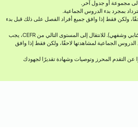
إلى مجموعة أو جدول آخر.
رداد بمجرد بدء الدروس الجماعية.
قًا، ولكن فقط إذا وافق جميع أفراد الفصل على ذلك قبل بدء
في نهاية كل برنامج، ستخضع لامتحان نهائي (كتابي وشفهي). للانتقال إلى المستوى التالي من CEFR، يجب
ننا تسجيل الدروس الجماعية لمشاهدتها لاحقًا، ولكن فقط إذا وافق
رًا عن التقدم المحرز وتوصيات وشهادة تقديرًا لجهودك