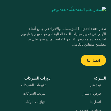
تدعم Lingua Learn المؤسسات والأفراد في جميع أنحاء
الأردن في تطوير مهارات اللغة الحالية لدى موظفيهم وتعليمهم
لغات جديدة. مع توفر أكثر من 20 لغة يتم تدريسها على يد
معلمين مؤهلين بالكامل.
اتصل بنا
الشركة
دورات الشركات
نبذة عن
تقييمات الشركات
فرص الامتياز
تدريب الشركات
اتصل بنا
مَهَارَات شَرِكَات
سياسة الخصوصية