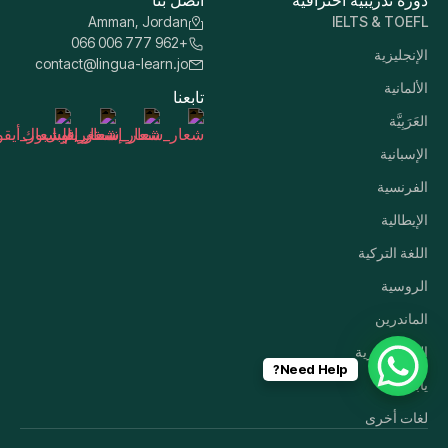
دورة تدريبية احترافية
اتصل بنا
Amman, Jordan
IELTS & TOEFL
+962 777 006 066
الإنجليزية
contact@lingua-learn.jo
الألمانية
تابعنا
العَرَبِيَّة
الإسبانية
الفرنسية
الإيطالية
اللغة التركية
الروسية
الماندرين
اللغة الكورية
Need Help?
ياباني
لغات أخرى