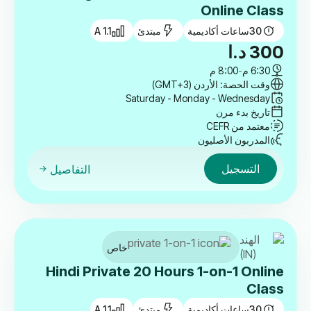
Online Class
30
ساعات أكاديمية
مبتدئ
A 1.1
300
د.ا
6:30 م
-
8:00 م
وقت الحصة: الأردن (GMT+3)
Saturday - Monday - Wednesday
تاريخ بدء مرن
معتمد من CEFR
المدربون الأصليون
التسجيل
التفاصيل
خاص
Hindi Private 20 Hours 1-on-1 Online
Class
30
ساعات أكاديمية
مبتدئ
A 1.1