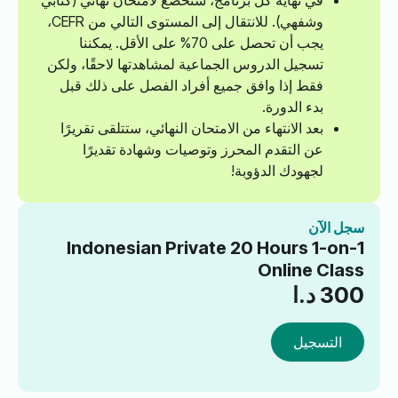
في نهاية كل برنامج، ستخضع لامتحان نهائي (كتابي
وشفهي). للانتقال إلى المستوى التالي من CEFR،
يجب أن تحصل على 70% على الأقل. يمكننا
تسجيل الدروس الجماعية لمشاهدتها لاحقًا، ولكن
فقط إذا وافق جميع أفراد الفصل على ذلك قبل
بدء الدورة.
بعد الانتهاء من الامتحان النهائي، ستتلقى تقريرًا
عن التقدم المحرز وتوصيات وشهادة تقديرًا
لجهودك الدؤوبة!
سجل الآن
Indonesian Private 20 Hours 1-on-1
Online Class
300
د.ا
التسجيل