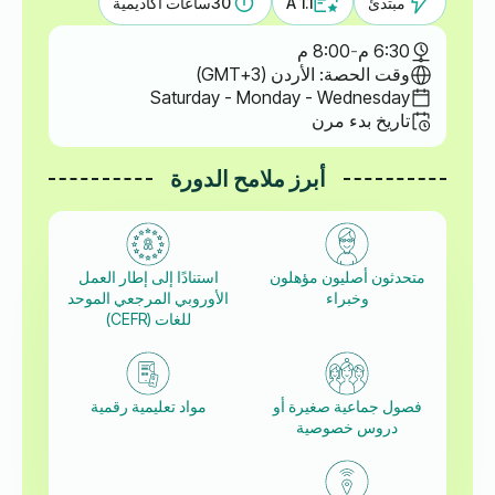
مبتدئ
A 1.1
30
ساعات أكاديمية
6:30 م
-
8:00 م
وقت الحصة: الأردن (GMT+3)
Saturday - Monday - Wednesday
تاريخ بدء مرن
أبرز ملامح الدورة
متحدثون أصليون مؤهلون
استنادًا إلى إطار العمل
وخبراء
الأوروبي المرجعي الموحد
للغات (CEFR)
فصول جماعية صغيرة أو
مواد تعليمية رقمية
دروس خصوصية