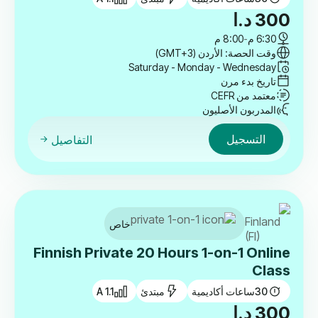
300
د.ا
6:30 م
-
8:00 م
وقت الحصة: الأردن (GMT+3)
Saturday - Monday - Wednesday
تاريخ بدء مرن
معتمد من CEFR
المدربون الأصليون
التسجيل
التفاصيل
خاص
Finnish Private 20 Hours 1-on-1 Online
Class
30
ساعات أكاديمية
مبتدئ
A 1.1
300
د.ا