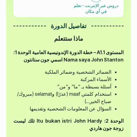
دروس عبر الإنترنت - تعلم
في أي مكان
تفاصيل الدورة
ماذا ستتعلم
المستوى A1.1 – خطة الدورة
الإندونيسية العامية
الوحدة 1:
Nama saya John Stanton
اسمي جون ستانتون
الضمائر الشخصية وضمائر الملكية
الأسماء المركبة
أسئلة بسيطة بـ "ما" و"من"
استخدام كلمتي maaf (عذرًا) وselamat (مبروك/
صباح الخير...)
السؤال عن المعلومات الشخصية وتقديمها
الوحدة 2: Itu bukan istri John Hardy
تلك ليست
زوجة جون هاردي