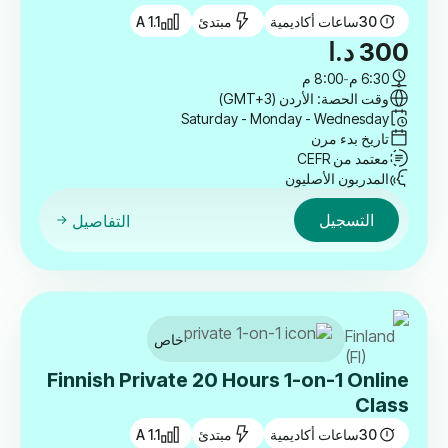
30
ساعات أكاديمية
مبتدئ
A 1.1
300
د.ا
6:30 م
-
8:00 م
وقت الحصة: الأردن (GMT+3)
Saturday - Monday - Wednesday
تاريخ بدء مرن
معتمد من CEFR
المدربون الأصليون
التسجيل
التفاصيل
خاص
Finnish Private 20 Hours 1-on-1 Online
Class
30
ساعات أكاديمية
مبتدئ
A 1.1