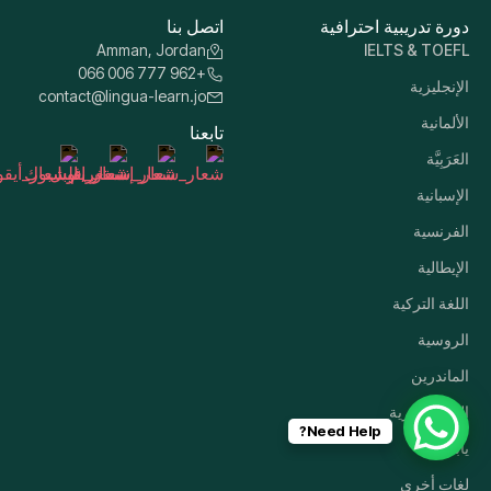
دورة تدريبية احترافية
اتصل بنا
Amman, Jordan
IELTS & TOEFL
+962 777 006 066
الإنجليزية
contact@lingua-learn.jo
الألمانية
تابعنا
العَرَبِيَّة
الإسبانية
الفرنسية
الإيطالية
اللغة التركية
الروسية
الماندرين
اللغة الكورية
Need Help?
ياباني
لغات أخرى