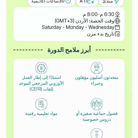
مبتدئ
A 1.1
30
ساعات أكاديمية
6:30 م
-
8:00 م
وقت الحصة: الأردن (GMT+3)
Saturday - Monday - Wednesday
تاريخ بدء مرن
أبرز ملامح الدورة
متحدثون أصليون مؤهلون
استنادًا إلى إطار العمل
وخبراء
الأوروبي المرجعي الموحد
للغات (CEFR)
فصول جماعية صغيرة أو
مواد تعليمية رقمية
دروس خصوصية