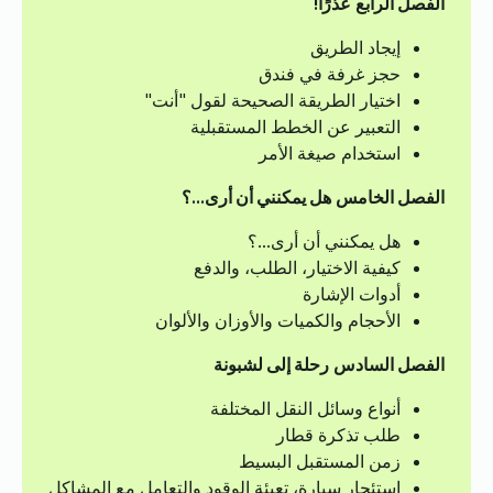
الفصل الرابع
عذرًا!
إيجاد الطريق
حجز غرفة في فندق
اختيار الطريقة الصحيحة لقول "أنت"
التعبير عن الخطط المستقبلية
استخدام صيغة الأمر
الفصل الخامس
هل يمكنني أن أرى…؟
هل يمكنني أن أرى…؟
كيفية الاختيار، الطلب، والدفع
أدوات الإشارة
الأحجام والكميات والأوزان والألوان
الفصل السادس
رحلة إلى لشبونة
أنواع وسائل النقل المختلفة
طلب تذكرة قطار
زمن المستقبل البسيط
استئجار سيارة، تعبئة الوقود والتعامل مع المشاكل