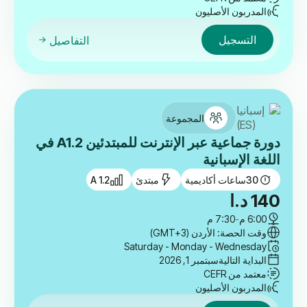
المدربون الأصليون
التسجيل
التفاصيل
المجموعة
دورة جماعية عبر الإنترنت للمبتدئين A1.2 في
اللغة الإسبانية
30
ساعات أكاديمية
مبتدئ
A 1.2
140
د.ا
6:00 م
-
7:30 م
وقت الحصة: الأردن (GMT+3)
Saturday - Monday - Wednesday
البداية التالية
سبتمبر 1, 2026
معتمد من CEFR
المدربون الأصليون