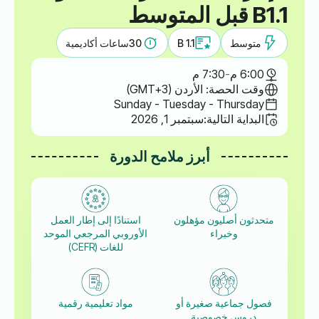
B1.1 قبل المتوسط
متوسط
B 1.1
30
ساعات أكاديمية
6:00 م
-
7:30 م
وقت الحصة: الأردن (GMT+3)
Sunday - Tuesday - Thursday
البداية التالية:
سبتمبر 1, 2026
أبرز ملامح الدورة
متحدثون أصليون مؤهلون
استنادًا إلى إطار العمل
وخبراء
الأوروبي المرجعي الموحد
للغات (CEFR)
فصول جماعية صغيرة أو
مواد تعليمية رقمية
دروس خصوصية