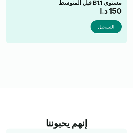
مستوى B1.1 قبل المتوسط
150
د.ا
التسجيل
إنهم يحبوننا