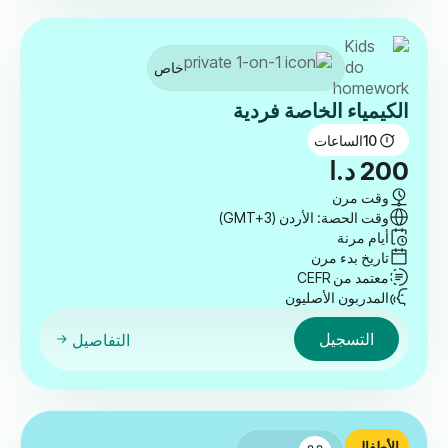
خاص
الكيمياء الخاصة فردية
10
الساعات
200
د.ا
وقت مرن
وقت الحصة: الأردن (GMT+3)
أيام مرنة
تاريخ بدء مرن
معتمد من CEFR
المدربون الأصليون
التسجيل
التفاصيل
الأطفال