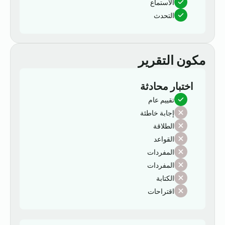
الاستماع
التحدث
مكون التقرير
اختبار محادثة
تقييم عام
إجابة خاطئة
الطلاقة
القواعد
المفردات
المفردات
الكتابة
اقتراحات